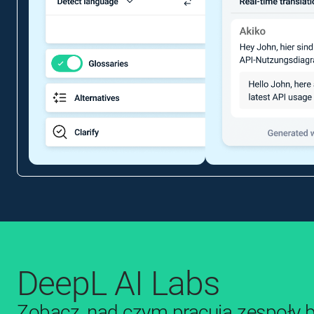
DeepL AI Labs
Zobacz, nad czym pracują zespoły