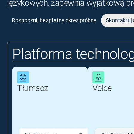
językowych, zapewnia wyjątkową prec
Rozpocznij bezpłatny okres próbny
Skontaktuj 
Platforma technolog
Tłumacz
Voice