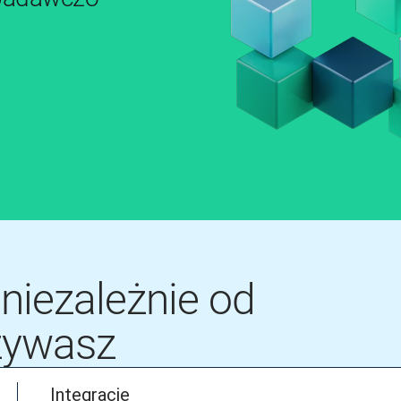
niezależnie od
używasz
Integracje