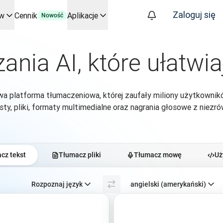
Zaloguj się
ów
Cennik
Aplikacje
Nowość
kluczowych zastosowań i integracji
 procesy tłumaczeniowe od początku do końca – dla każdego zes
ania AI, które ułatwia
znesie. Rozmowa ze Slatorem
tym
a platforma tłumaczeniowa, której zaufały miliony użytkownik
oice API
ty, pliki, formaty multimedialne oraz nagrania głosowe z niezró
cz tekst
Tłumacz pliki
Tłumacz mowę
Uż
Wybierz język źródłowy. Obecnie wybrany:
Rozpoznaj język
angielski (amerykański)