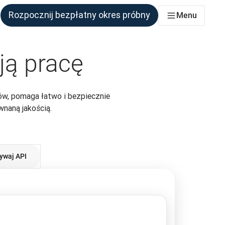
Rozpocznij bezpłatny okres próbny
Menu
połu, który tego potrzebuje
ją pracę
ów, pomaga łatwo i bezpiecznie
wnaną jakością.
ywaj API