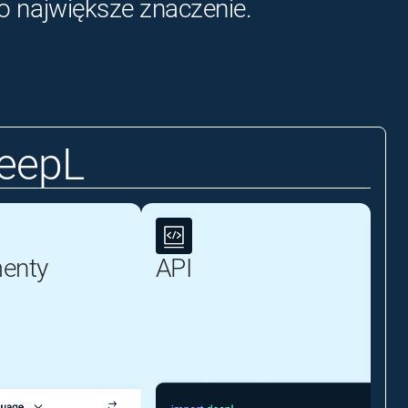
o największe znaczenie.
DeepL
enty
API