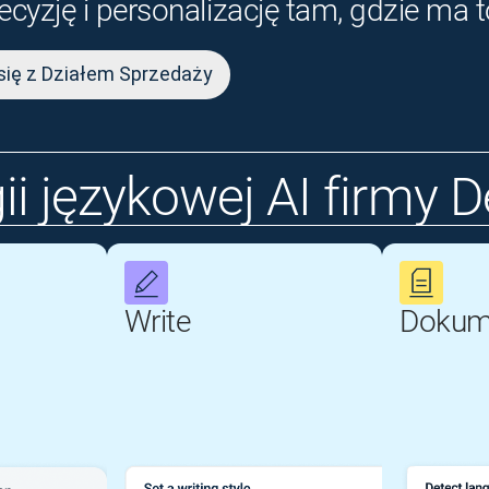
yzję i personalizację tam, gdzie ma t
się z Działem Sprzedaży
ii językowej AI firmy 
Write
Dokum