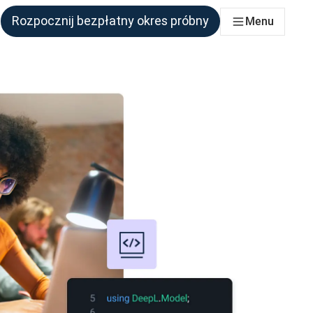
Rozpocznij bezpłatny okres próbny
Menu
połu, który tego potrzebuje