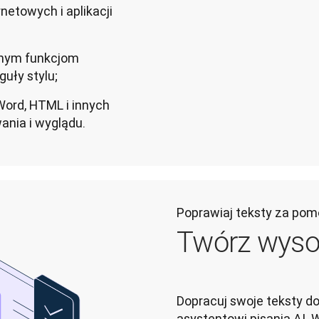
etowych i aplikacji
anym funkcjom
guły stylu;
ord, HTML i innych
nia i wyglądu.
Poprawiaj teksty za pom
Twórz wysok
Dopracuj swoje teksty do 
asystentowi pisania AI. 