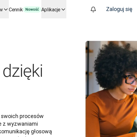
Zaloguj się
ów
Cennik
Aplikacje
Nowość
kluczowych zastosowań i integracji
 procesy tłumaczeniowe od początku do końca – dla każdego zes
znesie. Rozmowa ze Slatorem
tym
oice API
dzięki
 swoich procesów 
ie z wyzwaniami 
 komunikację głosową 