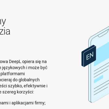
ny
zia
wa DeepL opiera się na 
 językowych i może być 
 platformami 
ieraj do globalnych 
ści szybko, efektywnie i 
e szereg korzyści:
ami i aplikacjami firmy;