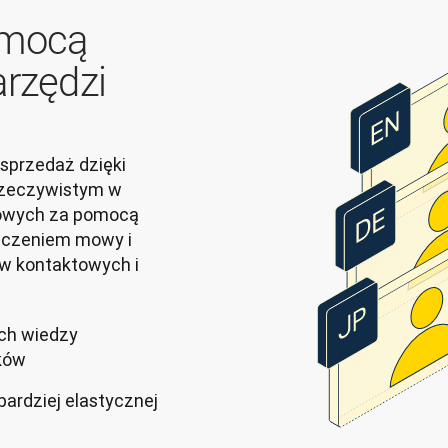
omocą
arzędzi
sprzedaż dzięki 
zeczywistym w 
owych za pomocą 
aczeniem mowy i 
 kontaktowych i 
ich wiedzy
yków
bardziej elastycznej