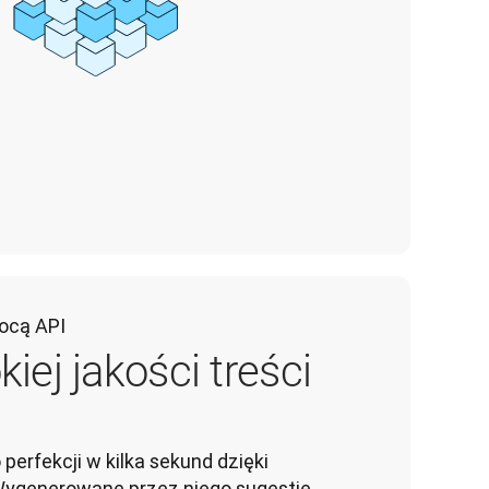
ocą API
iej jakości treści
perfekcji w kilka sekund dzięki 
Wygenerowane przez niego sugestie, 