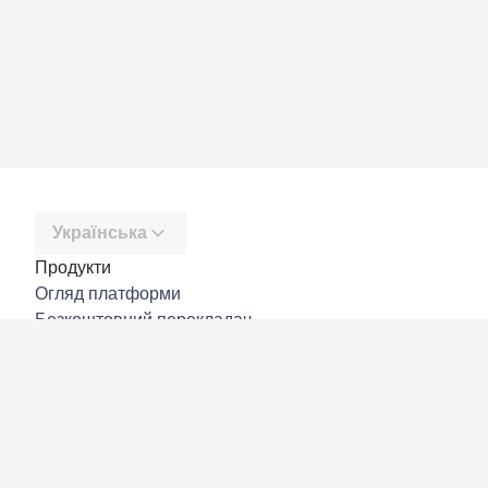
Українська
Продукти
Огляд платформи
Безкоштовний перекладач
DeepL API
DeepL Write
DeepL Voice
DeepL Voice for Meetings
DeepL Voice for Conversations
Програми й інтеграції