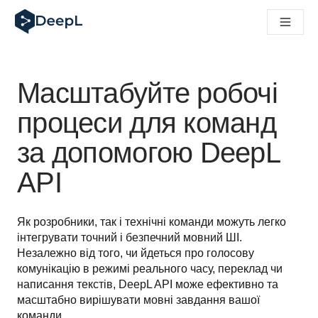
DeepL для ШІ-агентів
Translation Flow в DeepL: Нові робочі процеси на основі 
The ROI of AI-native translation
How we brought Swiss German to DeepL
Відкрийте для себе Translation Flow: Локалізація, що авт
Масштабуйте робочі
Розшифровка довіри до мовного ШІ в підприємстві. У розм
Як ми розробляємо систему оцінювання якості переклад
процеси для команд
Від якісного перекладу до голосової платформи реальног
за допомогою DeepL
Building an instantly accessible voice demo with DeepL Voi
API
Як розробники, так і технічні команди можуть легко 
інтегрувати точний і безпечний мовний ШІ. 
Незалежно від того, чи йдеться про голосову 
комунікацію в режимі реального часу, переклад чи 
написання текстів, DeepL API може ефективно та 
масштабно вирішувати мовні завдання вашої 
команди.