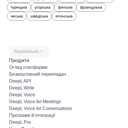
турецька
угорська
фінська
французька
чеська
шведська
японська
Українська
Продукти
Огляд платформи
Безкоштовний перекладач
DeepL API
DeepL Write
DeepL Voice
DeepL Voice for Meetings
DeepL Voice for Conversations
Програми й інтеграції
DeepL Pro