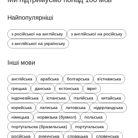
Найпопулярніші
з російської на англійську
з англійської на російську
з англійської на українську
Інші мови
англійська
арабська
болгарська
в’єтнамська
грецька
данська
естонська
іврит
індонезійська
іспанська
італійська
китайська
корейська
латиська
литовська
нідерландська
німецька
норвезька (букмол)
польська
португальска (бразильська)
португальська
російська
румунська
словацька
словенська