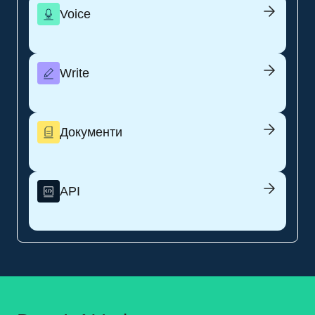
Voice
Write
Документи
API