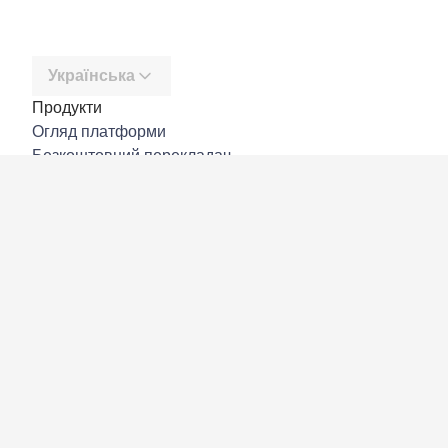
Українська
Продукти
Огляд платформи
Безкоштовний перекладач
DeepL API
DeepL Write
DeepL Voice
DeepL Voice for Meetings
DeepL Voice for Conversations
Програми й інтеграції
DeepL Pro
Чому DeepL
Безпека даних
Якість
Customization Hub
Доступність