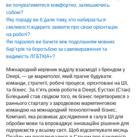
ви почуватиметеся комфортно, залишаючись
собою?
Яку пораду ви б дали тому, хто набирається
сміливості відкрито заявити про свою орієнтацію
на роботі?
Які паралелі ви бачите між подоланням мовних
бар’єрів та боротьбою за самовираження та
видимість ЛГБТКІА+?
Міжнародний керівник відділу взаємодії з брендом у 
DeepL — це маркетолог, який прагне будувати: 
команди, стратегії, робочі процеси, орієнтовані на ШІ, 
та бізнес. За п’ять років роботи в DeepL Еустахі (Стан) 
Білецький став свідком того, як бізнес перетворився з 
раннього стартапу з зародковою маркетинговою 
командою на міжнародний технологічний бізнес. 
Компанії, яка розвиває дослідження в галузі ШІ для 
обробки мови та впроваджує інноваційні рішення для 
підприємств у всьому світі. Щоб відсвяткувати місяць 
Прайду, ми поспілкувалися зі Стеном про важливість 