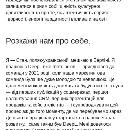
залишатися вірним собі, цінність культурної 
допитливості та про те, як автентичність сприяє 
творчості, енергії та здатності впливати на світ.
Розкажи нам про себе.
Я — Стан, поляк-український, мешкаю в Берліні. Я 
працюю в DeepL вже п’ять років — приєднався до 
команди у 2021 році, коли наша маркетингова 
команда була ще дуже молодою та невеликою. Це 
дало мені можливість допомагати будувати все з нуля 
— від перших публікацій у соцмережах, першої 
налаштування CRM, перших презентацій для 
продажів та кейсів клієнтів — і супроводжувати цей 
процес аж до того моменту, де ми перебуваємо зараз. 
До цього я працював у стартапах на ранніх етапах 
розвитку, і саме таким був DeepL. Мені довелося 