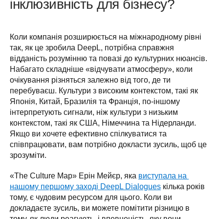
інклюзивність для бізнесу?
Коли компанія розширюється на міжнародному рівні 
так, як це зробила DeepL, потрібна справжня 
відданість розумінню та повазі до культурних нюансів. 
Набагато складніше «відчувати атмосферу», коли 
очікування різняться залежно від того, де ти 
перебуваєш. Культури з високим контекстом, такі як 
Японія, Китай, Бразилія та Франція, по-іншому 
інтерпретують сигнали, ніж культури з низьким 
контекстом, такі як США, Німеччина та Нідерланди. 
Якщо ви хочете ефективно спілкуватися та 
співпрацювати, вам потрібно докласти зусиль, щоб це 
зрозуміти. 
«The Culture Map» Ерін Мейєр, яка 
виступала на 
нашому першому заході DeepL Dialogues
 кілька років 
тому, є чудовим ресурсом для цього. Коли ви 
докладаєте зусиль, ви можете помітити різницю в 
тому, як люди реагують, і впевненість, яку вони 