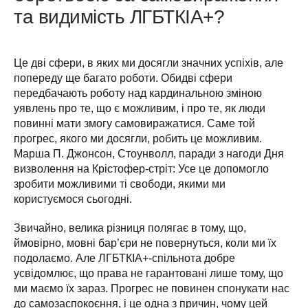
та видимість ЛГБТКІА+?
Це дві сфери, в яких ми досягли значних успіхів, але 
попереду ще багато роботи. Обидві сфери 
передбачають роботу над кардинальною зміною 
уявлень про те, що є можливим, і про те, як люди 
повинні мати змогу самовиражатися. Саме той 
прогрес, якого ми досягли, робить це можливим. 
Марша П. Джонсон, Стоунволл, паради з нагоди Дня 
визволення на Крістофер-стріт: Усе це допомогло 
зробити можливими ті свободи, якими ми 
користуємося сьогодні.
Звичайно, велика різниця полягає в тому, що, 
ймовірно, мовні бар’єри не повернуться, коли ми їх 
подолаємо. Але ЛГБТКІА+-спільнота добре 
усвідомлює, що права не гарантовані лише тому, що 
ми маємо їх зараз. Прогрес не повинен спонукати нас 
до самозаспокоєння, і це одна з причин, чому цей 