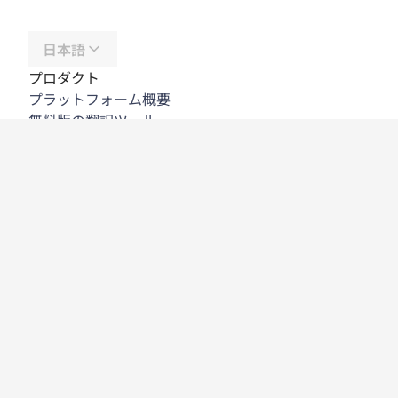
日本語
プロダクト
プラットフォーム概要
無料版の翻訳ツール
DeepL API
DeepL Write
DeepL Voice
DeepL Voice for Meetings
DeepL Voice for Conversations
アプリと連携機能
DeepL Pro
DeepLが選ばれる理由
データセキュリティ
高い品質
カスタマイズハブ
アクセシビリティ