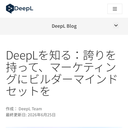
AIエージェント向けDeepL
DeepL Translation Flow：主要なユースケースや
The ROI of AI-native translation
How we brought Swiss German to DeepL
DeepL Blog
Translation Flowのご紹介：あらゆるチームの翻
エンタープライズ向け言語AIの信頼性を読み解く――Slato
DeepLにおける翻訳品質評価の構築方法
DeepLを知る：誇りを
高品質なテキスト翻訳からリアルタイム音声翻訳までを支えるD
Building an instantly accessible voice demo with DeepL V
持って、マーケティン
グにビルダーマインド
セットを
作成：
DeepL Team
最終更新日:
2026年6月25日