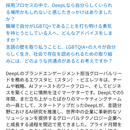
採用プロセスの中で、DeepLなら自分らしくいられ
る場所かもしれないと感じたきっかけはありました
か？
職場で自分がLGBTQ+であることを打ち明ける勇気
を持とうとしている人へ、どんなアドバイスをしま
すか？
言語の壁を取り払うことと、LGBTQIA+の人々が自分
らしく生き、社会で存在を認められるための取り組
みには、どのような共通点があるとお考えですか？
DeepLのブランドエンゲージメント担当グローバルリー
ドを務めるエウスタヒ（スタン）・ビエレツキは、チー
ムや戦略、AIファーストのワークフロー、そしてビジネ
スを築くことに情熱を注ぐマーケターです。DeepLでの5
年間、まだ立ち上がったばかりのマーケティングチーム
の一員として、スタートアップだったDeepLが、言語分
野におけるAI研究を推進し、世界中の企業に革新的なソ
リューションを提供するグローバルテクノロジー企業へ
と成長する過程を間近で見てきました。プライド月間を