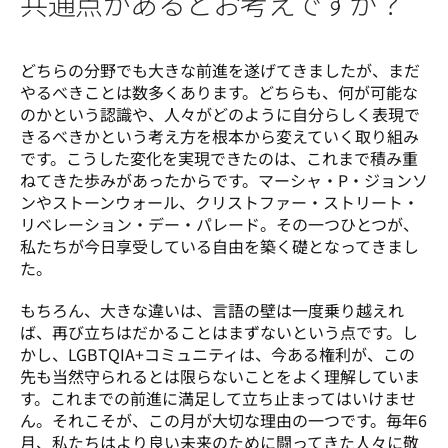
共通点があるとお考えですか？
どちらの分野でも大きな前進を遂げてきましたが、まだ
やるべきことは数多くあります。どちらも、何が可能な
のかという認識や、人々がどのように自分らしく表現で
きるべきかという考え方を根本から変えていく取り組み
です。こうした変化を実現できたのは、これまで積み重
ねてきた歩みがあったからです。マーシャ・P・ジョンソ
ンやストーンウォール、クリストファー・ストリート・
リベレーション・デー・パレード。その一つひとつが、
私たちが今日享受している自由を築く礎となってきまし
た。
もちろん、大きな違いは、言語の壁は一度乗り越えれ
ば、再び立ちはだかることはまずないという点です。し
かし、LGBTQIA+コミュニティは、今ある権利が、この
先も当然守られるとは限らないことをよく理解していま
す。これまでの前進に満足して立ち止まってはいけませ
ん。それこそが、この月が大切な理由の一つです。毎年6
月、私たちはより良い未来のために闘ってきた人々に敬