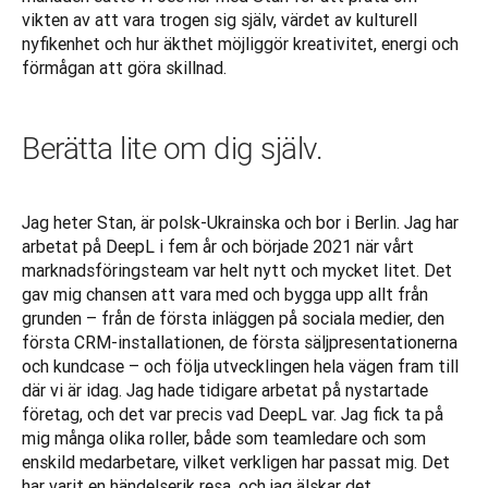
vikten av att vara trogen sig själv, värdet av kulturell 
nyfikenhet och hur äkthet möjliggör kreativitet, energi och 
förmågan att göra skillnad.
Berätta lite om dig själv.
Jag heter Stan, är polsk-Ukrainska och bor i Berlin. Jag har 
arbetat på DeepL i fem år och började 2021 när vårt 
marknadsföringsteam var helt nytt och mycket litet. Det 
gav mig chansen att vara med och bygga upp allt från 
grunden – från de första inläggen på sociala medier, den 
första CRM-installationen, de första säljpresentationerna 
och kundcase – och följa utvecklingen hela vägen fram till 
där vi är idag. Jag hade tidigare arbetat på nystartade 
företag, och det var precis vad DeepL var. Jag fick ta på 
mig många olika roller, både som teamledare och som 
enskild medarbetare, vilket verkligen har passat mig. Det 
har varit en händelserik resa, och jag älskar det 