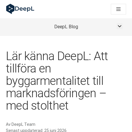
DeepL för AI-agenter
DeepL:s Translation Flow: Nya AI-drivna arbetsflöden för vikt
The ROI of AI-native translation
How we brought Swiss German to DeepL
DeepL Blog
Upptäck Translation Flow: Översättning som automatiserar öve
Att tolka förtroendet för Språk-AI inom Enterprise-världen. I
DeepLs system för översättningskvalitetsbedömning
Lär känna DeepL: Att
Från högkvalitativ textöversättning till röstplattform i realti
Building an instantly accessible voice demo with DeepL Voic
tillföra en
byggarmentalitet till
marknadsföringen –
med stolthet
Av
DeepL Team
Senast uppdaterad:
25 juni 2026