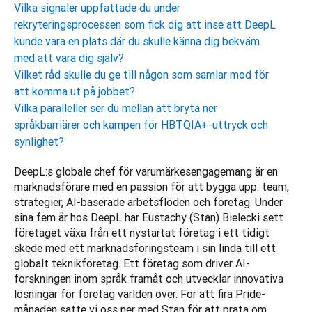
Vilka signaler uppfattade du under
rekryteringsprocessen som fick dig att inse att DeepL
kunde vara en plats där du skulle känna dig bekväm
med att vara dig själv?
Vilket råd skulle du ge till någon som samlar mod för
att komma ut på jobbet?
Vilka paralleller ser du mellan att bryta ner
språkbarriärer och kampen för HBTQIA+-uttryck och
synlighet?
DeepL:s globale chef för varumärkesengagemang är en 
marknadsförare med en passion för att bygga upp: team, 
strategier, AI-baserade arbetsflöden och företag. Under 
sina fem år hos DeepL har Eustachy (Stan) Bielecki sett 
företaget växa från ett nystartat företag i ett tidigt 
skede med ett marknadsföringsteam i sin linda till ett 
globalt teknikföretag. Ett företag som driver AI-
forskningen inom språk framåt och utvecklar innovativa 
lösningar för företag världen över. För att fira Pride-
månaden satte vi oss ner med Stan för att prata om 