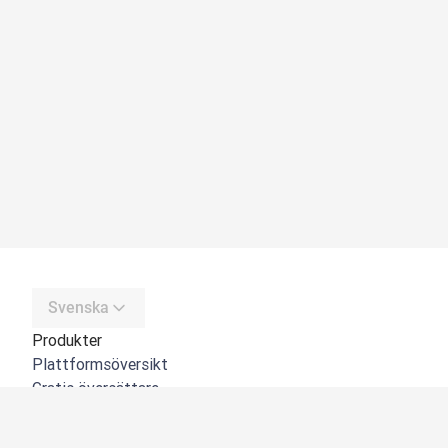
Svenska
Produkter
Plattformsöversikt
Gratis översättare
DeepL API
DeepL Write