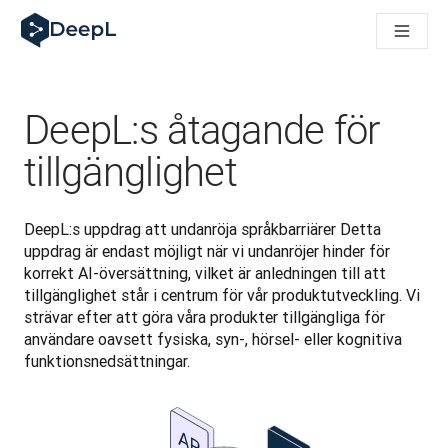
DeepL för AI-agenter
DeepL:s Translation Flow: Nya AI-drivna arbetsflöden för vikt
The ROI of AI-native translation
How we brought Swiss German to DeepL
Upptäck Translation Flow: Översättning som automatiserar öve
DeepL:s åtagande för
Att tolka förtroendet för Språk-AI inom Enterprise-världen. I
DeepLs system för översättningskvalitetsbedömning
tillgänglighet
Från högkvalitativ textöversättning till röstplattform i realti
Building an instantly accessible voice demo with DeepL Voic
DeepL:s uppdrag att undanröja språkbarriärer Detta 
uppdrag är endast möjligt när vi undanröjer hinder för 
korrekt AI-översättning, vilket är anledningen till att 
tillgänglighet står i centrum för vår produktutveckling. Vi 
strävar efter att göra våra produkter tillgängliga för 
användare oavsett fysiska, syn-, hörsel- eller kognitiva 
funktionsnedsättningar.