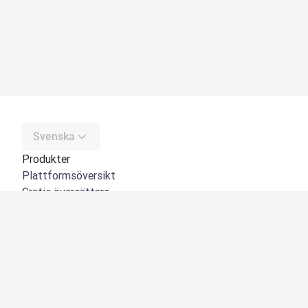
Svenska
Produkter
Plattformsöversikt
Gratis översättare
DeepL API
DeepL Write
DeepL Voice
DeepL Voice for Meetings
DeepL Voice for Conversations
Appar och integreringar
DeepL Pro