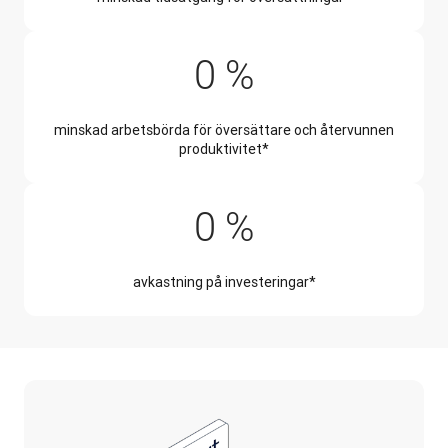
50 %
0
%
minskad arbetsbörda för översättare och återvunnen
produktivitet*
345 %
0
%
avkastning på investeringar*