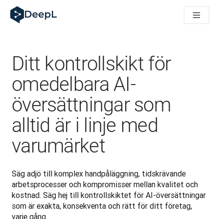
DeepL för AI-agenter
DeepL:s Translation Flow: Nya AI-drivna arbetsflöden för vikt
The ROI of AI-native translation
How we brought Swiss German to DeepL
Upptäck Translation Flow: Översättning som automatiserar öve
Ditt kontrollskikt för
Att tolka förtroendet för Språk-AI inom Enterprise-världen. I
DeepLs system för översättningskvalitetsbedömning
omedelbara AI-
Från högkvalitativ textöversättning till röstplattform i realti
översättningar som
Building an instantly accessible voice demo with DeepL Voic
alltid är i linje med
varumärket
Säg adjö till komplex handpåläggning, tidskrävande 
arbetsprocesser och kompromisser mellan kvalitet och 
kostnad. Säg hej till kontrollskiktet för AI-översättningar 
som är exakta, konsekventa och rätt för ditt företag, 
varje gång. 