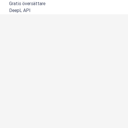
Gratis översättare
DeepL API
DeepL Write
DeepL Voice
DeepL Voice for Meetings
DeepL Voice for Conversations
Appar och integreringar
DeepL Pro
Varför DeepL
Datasäkerhet
Kvalitet
NYHET:
Customization Hub
Tillgänglighet
Funktioner
Översättning av dokument
Översätt PDF-dokument
Översätt Word-dokument