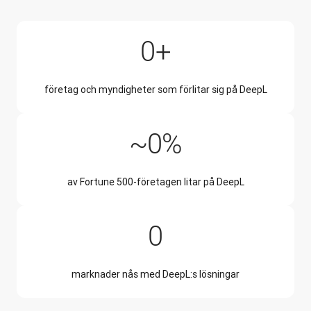
200 000+
0
+
företag och myndigheter som förlitar sig på DeepL
~50%
~
0
%
av Fortune 500-företagen litar på DeepL
228
0
marknader nås med DeepL:s lösningar