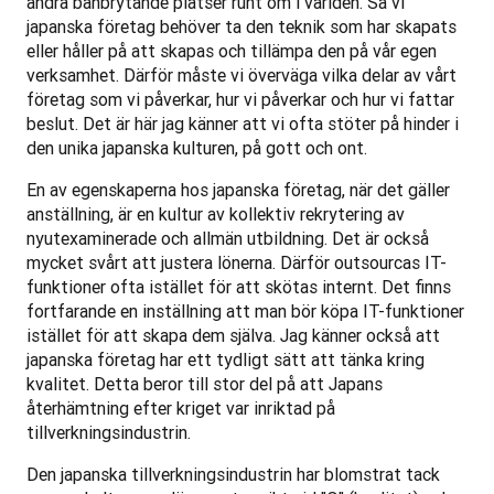
andra banbrytande platser runt om i världen. Så vi 
japanska företag behöver ta den teknik som har skapats 
eller håller på att skapas och tillämpa den på vår egen 
verksamhet. Därför måste vi överväga vilka delar av vårt 
företag som vi påverkar, hur vi påverkar och hur vi fattar 
beslut. Det är här jag känner att vi ofta stöter på hinder i 
den unika japanska kulturen, på gott och ont.
En av egenskaperna hos japanska företag, när det gäller 
anställning, är en kultur av kollektiv rekrytering av 
nyutexaminerade och allmän utbildning. Det är också 
mycket svårt att justera lönerna. Därför outsourcas IT-
funktioner ofta istället för att skötas internt. Det finns 
fortfarande en inställning att man bör köpa IT-funktioner 
istället för att skapa dem själva. Jag känner också att 
japanska företag har ett tydligt sätt att tänka kring 
kvalitet. Detta beror till stor del på att Japans 
återhämtning efter kriget var inriktad på 
tillverkningsindustrin. 
Den japanska tillverkningsindustrin har blomstrat tack 