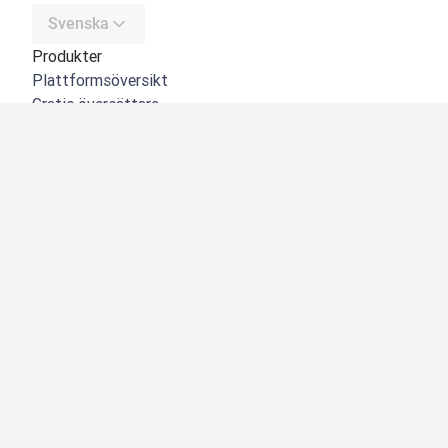
Svenska
Produkter
Plattformsöversikt
Gratis översättare
DeepL API
DeepL Write
DeepL Voice
DeepL Voice for Meetings
DeepL Voice for Conversations
Appar och integreringar
DeepL Pro
Varför DeepL
Datasäkerhet
Kvalitet
NYHET:
Customization Hub
Tillgänglighet