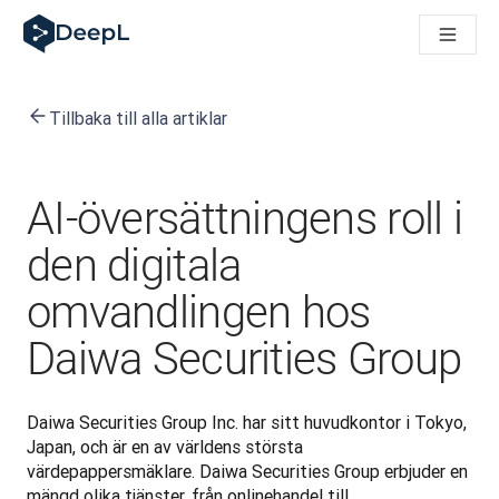
DeepL för AI-agenter
DeepL:s Translation Flow: Nya AI-drivna arbetsflöden för vikt
The ROI of AI-native translation
How we brought Swiss German to DeepL
Tillbaka till alla artiklar
Upptäck Translation Flow: Översättning som automatiserar öve
Att tolka förtroendet för Språk-AI inom Enterprise-världen. I
DeepLs system för översättningskvalitetsbedömning
Från högkvalitativ textöversättning till röstplattform i realti
AI-översättningens roll i
Building an instantly accessible voice demo with DeepL Voic
den digitala
omvandlingen hos
Daiwa Securities Group
Daiwa Securities Group Inc. har sitt huvudkontor i Tokyo, 
Japan, och är en av världens största 
värdepappersmäklare. Daiwa Securities Group erbjuder en 
mängd olika tjänster, från onlinehandel till 