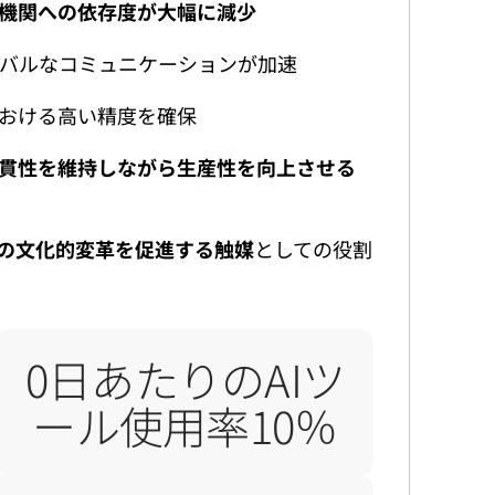
機関への依存度が大幅に減少
バルなコミュニケーションが加速
おける高い精度を確保
貫性を維持しながら生産性を向上させる
の文化的変革を促進する触媒
としての役割
0
日あたりのAIツ
業員9,000名以上
1日あた
ール使用率10％