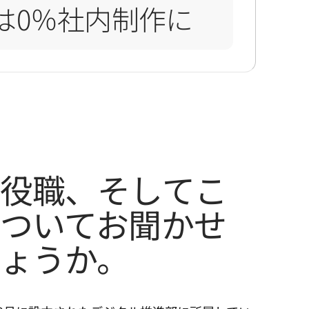
IR質疑応
は
0
％社内制作に
役職、そしてこ
ついてお聞かせ
ょうか。