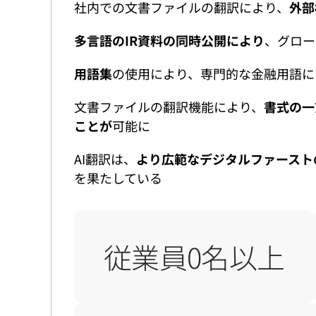
社内での文書ファイルの翻訳により、
外部
多言語のIR資料の同時公開により
、グロー
用語集
の使用により、専門的な金融用語に
文書ファイルの翻訳機能により、
書式の一
ことが
可能に
AI翻訳は、
より広範なデジタルファースト
を果たしている
従
従業員
0
名以上