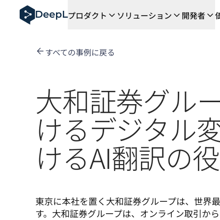
AIエージェント向けDeepL
プロダクト
ソリューション
開発者
DeepL Translation Flow：主要なユースケース
The ROI of AI-native translation
How we brought Swiss German to DeepL
すべての事例に戻る
Translation Flowのご紹介：あらゆるチーム
エンタープライズ向け言語AIの信頼性を読み解く――Slat
DeepLにおける翻訳品質評価の構築方法
大和証券グル
高品質なテキスト翻訳からリアルタイム音声翻訳までを支え
Building an instantly accessible voice demo with Deep
けるデジタル
けるAI翻訳の
東京に本社を置く大和証券グループは、世界
す。大和証券グループは、オンライン取引から