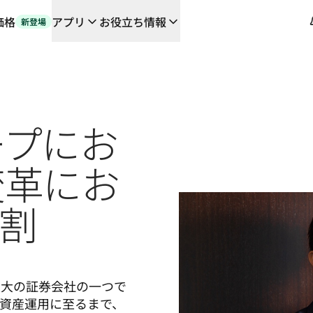
価格
アプリ
お役立ち情報
新登場
や連携機能に対応する、AIを活用した新しいワークフロー
の翻訳ワークフローをエンドツーエンドで自動化するローカライゼーシ
orとの対談
ープにお
るDeepLの言語AI
L Voice API
変革にお
役割
最大の証券会社の一つで
資産運用に至るまで、