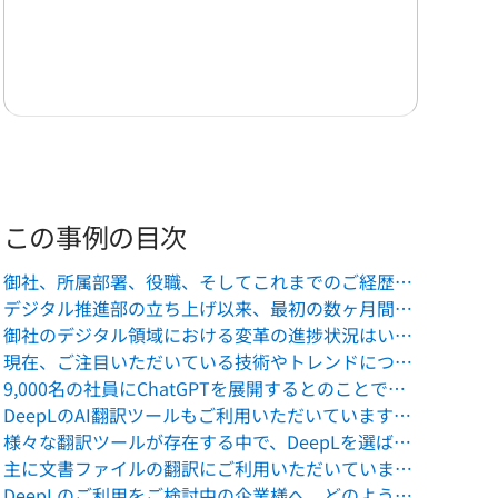
答資料は100％社内制作に
この事例の目次
御社、所属部署、役職、そしてこれまでのご経歴についてお聞かせいただけますでしょうか。
デジタル推進部の立ち上げ以来、最初の数ヶ月間はどのような状況でしたでしょうか？
御社のデジタル領域における変革の進捗状況はいかがでしょうか。
現在、ご注目いただいている技術やトレンドについて、お聞かせいただけますでしょうか？
9,000名の社員にChatGPTを展開するとのことですが、業務にどのように組み込んでいらっしゃるのでしょうか？
DeepLのAI翻訳ツールもご利用いただいていますが、どのようなニーズが採用のきっかけとなりましたか？
様々な翻訳ツールが存在する中で、DeepLを選ばれた理由をお聞かせいただけますでしょうか。
主に文書ファイルの翻訳にご利用いただいていますが、具体的なビジネスへの影響はありましたでしょうか？
DeepLのご利用をご検討中の企業様へ、どのようなメッセージをお伝えされたいですか？