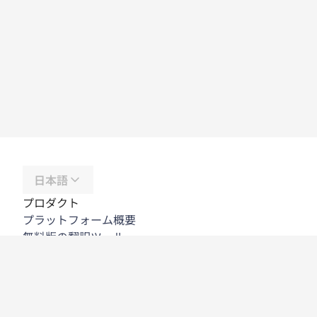
日本語
プロダクト
プラットフォーム概要
無料版の翻訳ツール
DeepL API
DeepL Write
DeepL Voice
DeepL Voice for Meetings