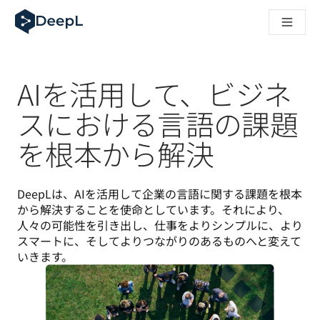
AIエージェント向けDeepL
DeepL Translation Flow：主要なユースケースや
The ROI of AI-native translation
How we brought Swiss German to DeepL
Translation Flowのご紹介：あらゆるチームの翻
AIを活用して、ビジネ
エンタープライズ向け言語AIの信頼性を読み解く――Slato
DeepLにおける翻訳品質評価の構築方法
スにおける言語の課題
高品質なテキスト翻訳からリアルタイム音声翻訳までを支えるD
を根本から解決
Building an instantly accessible voice demo with DeepL V
DeepLは、AIを活用して企業の言語に関する課題を根本
から解決することを使命としています。それにより、
人々の可能性を引き出し、仕事をよりシンプルに、より
スマートに、そしてよりつながりのあるものへと変えて
いきます。