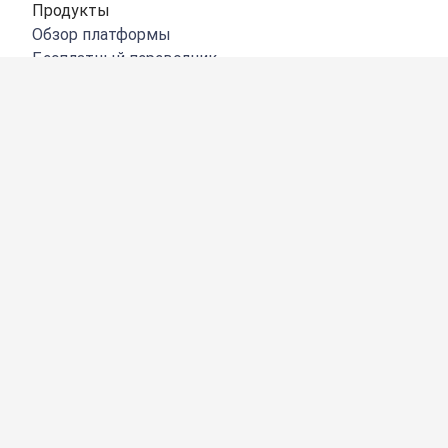
Продукты
Обзор платформы
Бесплатный переводчик
DeepL API
DeepL Write
DeepL Voice
DeepL Voice for Meetings
DeepL Voice for Conversations
Приложения и интеграции
DeepL Pro
Преимущества DeepL
Защита данных
Качество
Customization Hub
Цифровая доступность
Функции
Перевод документов