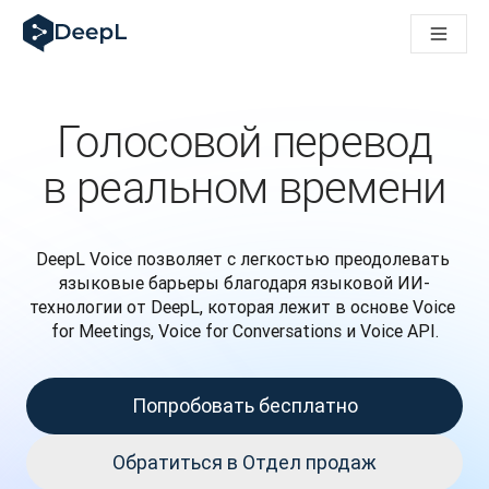
DeepL для ИИ-агентов
Translation Flow в DeepL: Новые рабочие процессы на 
The ROI of AI-native translation
How we brought Swiss German to DeepL
Познакомьтесь с Translation Flow: Решение для локали
Голосовой перевод
Разобраться в вопросах доверия к языковому ИИ в сфе
Как мы разрабатываем систему оценки качества перево
в реальном времени
От перевода текста до голосовой платформы реальног
Building an instantly accessible voice demo with DeepL Voic
DeepL Voice позволяет с легкостью преодолевать 
языковые барьеры благодаря языковой ИИ-
технологии от DeepL, которая лежит в основе Voice 
for Meetings, Voice for Conversations и Voice API.
Попробовать бесплатно
Обратиться в Отдел продаж