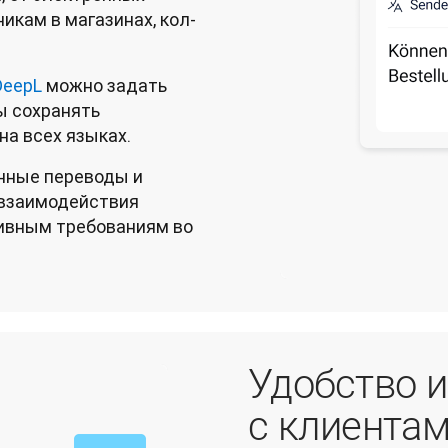
икам в магазинах, кол-
DeepL
можно задать
ы сохранять
на всех языках.
нные переводы и
 взаимодействия
тивным требованиям во
Удобство и
с клиента