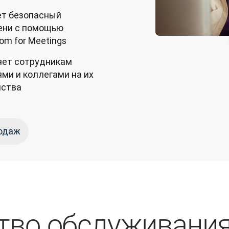
т безопасный
ени с помощью
om for Meetings
яет сотрудникам
ми и коллегами на их
йства
родаж
тво обслуживани