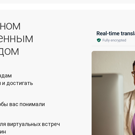
ьном
венным
дом
ндам 
и достигать 
тобы вас понимали
для виртуальных встреч
дин