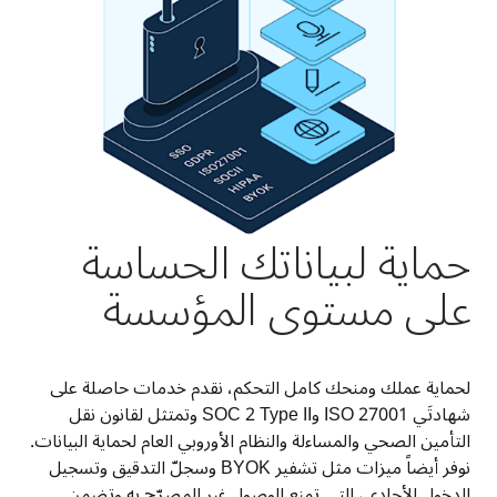
حماية لبياناتك الحساسة
على مستوى المؤسسة
لحماية عملك ومنحك كامل التحكم، نقدم خدمات حاصلة على 
شهادتَي ‎ISO 27001‏ وSOC 2 Type II وتمتثل لقانون نقل 
التأمين الصحي والمساءلة والنظام الأوروبي العام لحماية البيانات. 
نوفر أيضاً ميزات مثل تشفير BYOK وسجلّ التدقيق وتسجيل 
الدخول الأحادي، التي تمنع الوصول غير المصرّح به وتضمن 