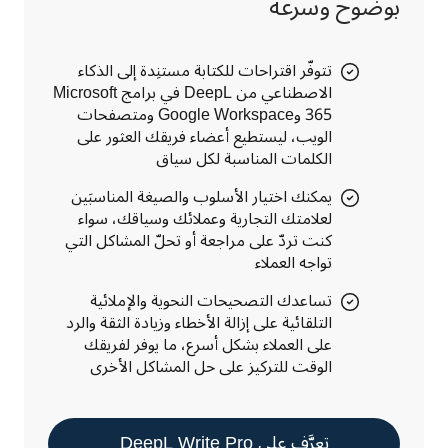
بوضوح وسرعة
تتوفّر اقتراحات للكتابة مستنِدة إلى الذكاء
الاصطناعي من DeepL في برامج Microsoft
365 وGoogle Workspace ومتصفحات
الويب، ليستطيع أعضاء فريقك العثور على
الكلمات المناسبة لكل سياق
يمكنك اختيار الأسلوب والصيغة المناسبَين
لعلامتك التجارية وعملائك وسياقك، سواء
كنت تردّ على مراجعة أو تحلّ المشاكل التي
تواجه العملاء
تساعدك التصحيحات النحوية والإملائية
التلقائية على إزالة الأخطاء وزيادة الثقة والرد
على العملاء بشكل أسرع، ما يوفر لفريقك
الوقت للتركيز على حل المشاكل الأخرى
تعرَّف على DeepL Write Pro