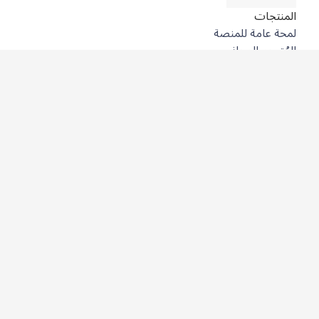
المنتجات
لمحة عامة للمنصة
المُترجِم المجاني
DeepL API
DeepL Write
DeepL Voice
DeepL Voice for Meetings
DeepL Voice for Conversations
التطبيقات والتكاملات
DeepL Pro
لماذا DeepL؟
أمن البيانات
الجودة
Customization Hub
سهولة الوصول
الميزات
ترجمة المستندات