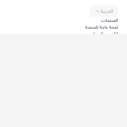
العربية
المنتجات
لمحة عامة للمنصة
المُترجِم المجاني
DeepL API
DeepL Write
DeepL Voice
DeepL Voice for Meetings
DeepL Voice for Conversations
التطبيقات والتكاملات
DeepL Pro
لماذا DeepL؟
أمن البيانات
الجودة
Customization Hub
سهولة الوصول