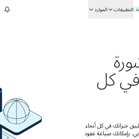
التطبيقات
الموارد
د
سات. في حوار مع Slator
ورة
 الفعلي
Building
في كل
تتيح لك حلولنا اللغوية القائمة على الذكاء الاصطناعي تطبيق خبراتك في كل أنحاء 
العالم لأنّها تخصص الترجمة لتتناسب مع السياق القانوني. بإمكانك صياغة عقود 