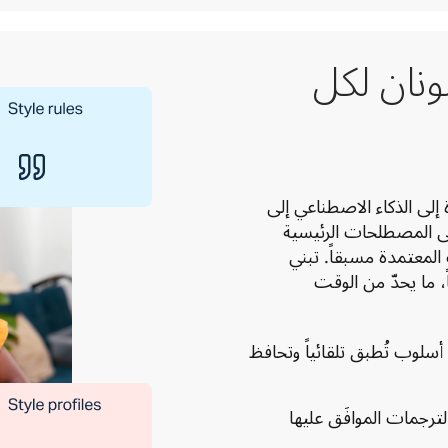
ونان لكل
يضيف Customization Hub طبقة تحكم مستنِدة إلى الذكاء الاصطناعي إلى 
كل الترجمات ويطبّق الترجمات المحددة مسبقاً على المصطلحات الرئيسية 
والمفاهيم القانونية ويضمن الامتثال لأدلة الأسلوب المعتمدة مسبقاً. تبني 
الترجمات تلقائياً على الأعمال الموافَق عليها مسبقاً، ما يحدّ من الوقت 
سلوب تُطبق تلقائياً وتحافظ
لترجمات الموافَق عليها