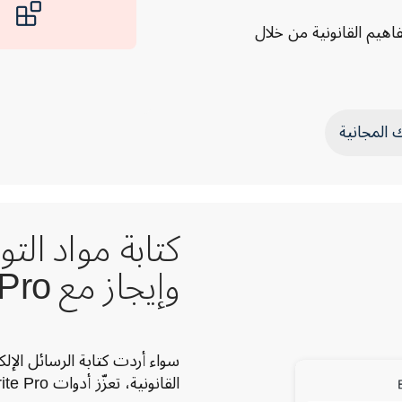
هيم القانونية من خلال
 المجانية
كتابة مواد الت
وإيجاز مع DeepL Write Pro
القانونية، تعزّز أدوات DeepL Write Pro كتاباتك وتؤدّي إلى تواصل أكثر فعالية.