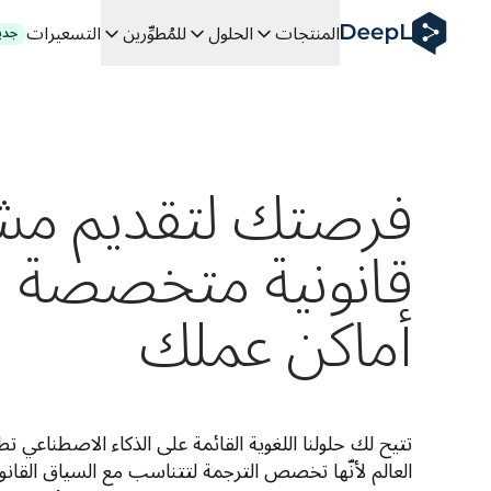
DeepL لوكلاء الذكاء الاصطناعي
المنتجات
الحلول
للمُطوِّرين
التسعيرات
جدي
Translation Flow في DeepL: عمليات سير عمل جديدة مدعومة بالذكاء الاصطناعي لحالات الاستخدام والتكاملات الرئيسية
The ROI of AI-native translation
How we brought Swiss German to DeepL
اكتشف «Translation Flow»: حل ترجمة/توطين يعمل على أتمتة سير عمل الترجمة من البداية إلى النهاية، لكل فريق يحتاج إليه
فك رموز الثقة في الحلول اللغوية القائمة على الذكاء الاصطناعي للمؤس
كيف نعمل على تطوير نظام تقييم الجودة للترجمة في DeepL
فرصتك لتقديم مش
من ترجمة النصوص عالية الجودة إلى منصة صوتية تعمل في الوقت
 an instantly accessible voice demo with DeepL Voice API
قانونية متخصصة 
أماكن عملك