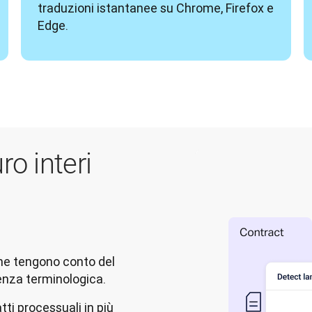
traduzioni istantanee su Chrome, Firefox e 
Edge.
ro interi
 che tengono conto del
enza terminologica.
tti processuali in più