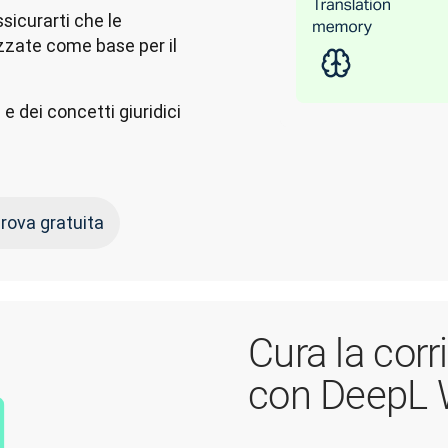
sicurarti che le
izzate come base per il
 e dei concetti giuridici
 prova gratuita
Cura la cor
con DeepL W