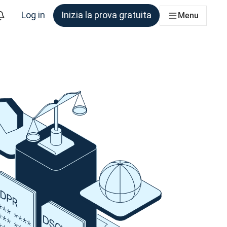
Log in
Inizia la prova gratuita
Menu
am che ne ha bisogno