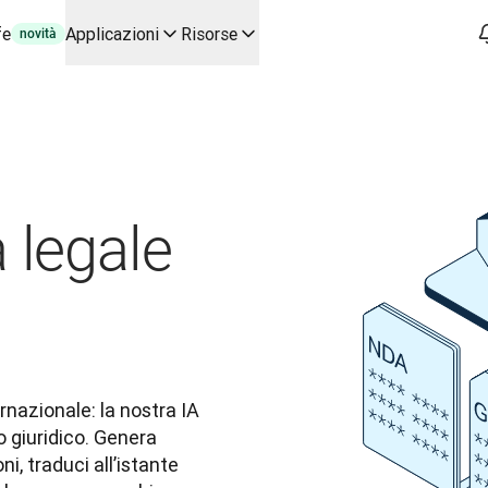
fe
Applicazioni
Risorse
novità
'IA per casi d'uso chiave e integrazioni
 flussi di lavoro di traduzione dall'inizio alla fine, per ogni te
o con Slator
o
oice API
 legale
rnazionale: la nostra IA 
 giuridico. Genera 
i, traduci all’istante 