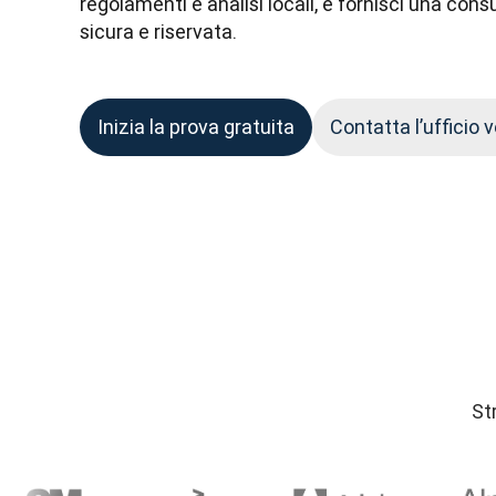
regolamenti e analisi locali, e fornisci una con
sicura e riservata.
Inizia la prova gratuita
Contatta l’ufficio 
St