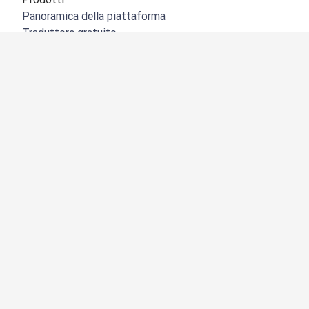
Panoramica della piattaforma
Traduttore gratuito
API di DeepL
DeepL Write
DeepL Voice
DeepL Voice for Meetings
DeepL Voice for Conversations
App e integrazioni
DeepL Pro
Perché DeepL
Sicurezza dei dati
Qualità
NOVITÀ:
Customization Hub
Accessibilità
Funzioni
Traduzione di documenti
Traduzione di file PDF