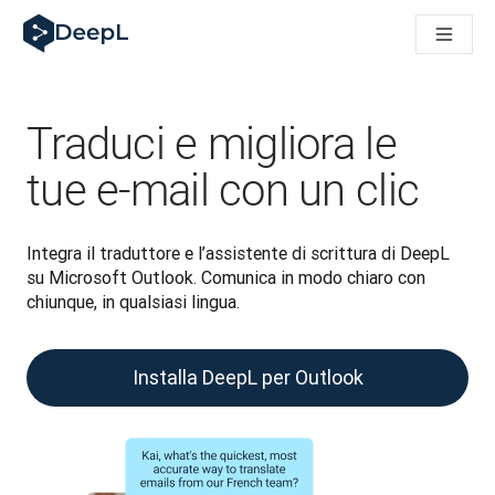
DeepL per gli agenti IA
Translation Flow di DeepL: Nuovi flussi di lavoro basati sull'IA
The ROI of AI-native translation
How we brought Swiss German to DeepL
Scopri Translation Flow: La localizzazione che automatizza i fl
Traduci e migliora le
Decifrare la fiducia nell'IA linguistica aziendale. A colloquio c
Sistema di valutazione qualità traduzioni DeepL in sviluppo
tue e-mail con un clic
Da traduzione testi a piattaforma vocale in tempo reale
Building an instantly accessible voice demo with DeepL Voic
Integra il traduttore e l’assistente di scrittura di DeepL 
su Microsoft Outlook. Comunica in modo chiaro con 
chiunque, in qualsiasi lingua.
Installa DeepL per Outlook