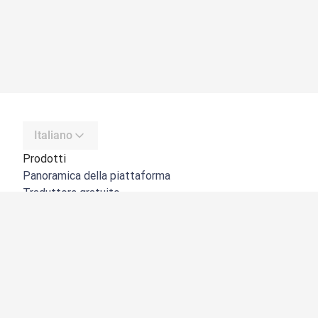
Italiano
Prodotti
Panoramica della piattaforma
Traduttore gratuito
API di DeepL
DeepL Write
DeepL Voice
DeepL Voice for Meetings
DeepL Voice for Conversations
App e integrazioni
DeepL Pro