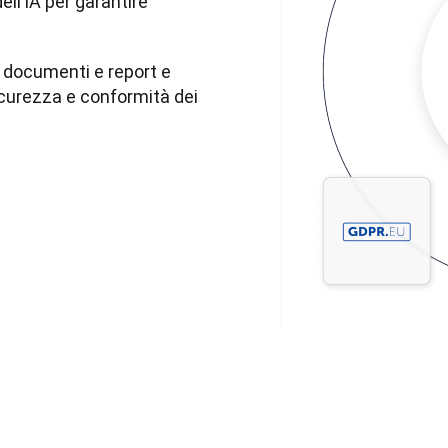
ll’IA per garantire 
 documenti e report e 
icurezza e conformità dei 