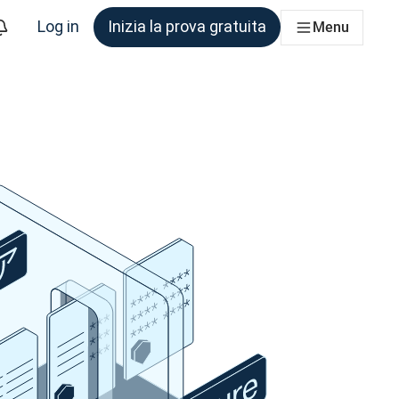
Log in
Inizia la prova gratuita
Menu
am che ne ha bisogno