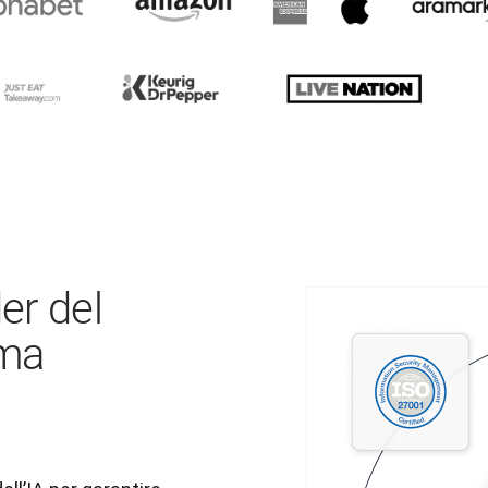
der del
ima