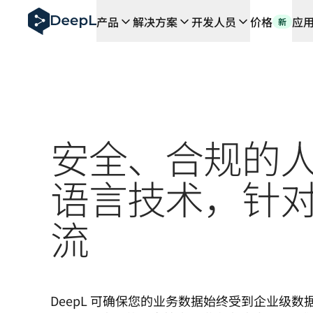
DeepL 人工智能智能体
产品
解决方案
开发人员
价格
应
新
DeepL Translation Flow：针对关键应用场景和集
The ROI of AI-native translation
How we brought Swiss German to DeepL
了解 Translation Flow：面向所有需要此类服务
解读企业级语言人工智能中的信任机制。与Slator的对话
我们如何构建 DeepL 的翻译质量评估系统
从高质量文本翻译到实时语音平台
安全、合规的
Building an instantly accessible voice demo with Deep
语言技术，针
流
DeepL 可确保您的业务数据始终受到企业级