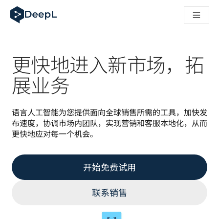
DeepL 人工智能智能体
DeepL Translation Flow：针对关键应用场景和集成的
The ROI of AI-native translation
How we brought Swiss German to DeepL
了解 Translation Flow：面向所有需要此类服务的
更快地进入新市场，拓
解读企业级语言人工智能中的信任机制。与Slator的对话
我们如何构建 DeepL 的翻译质量评估系统
展业务
从高质量文本翻译到实时语音平台
Building an instantly accessible voice demo with DeepL V
语言人工智能为您提供面向全球销售所需的工具，加快发
布速度，协调市场内团队，实现营销和客服本地化，从而
更快地应对每一个机会。
开始免费试用
联系销售