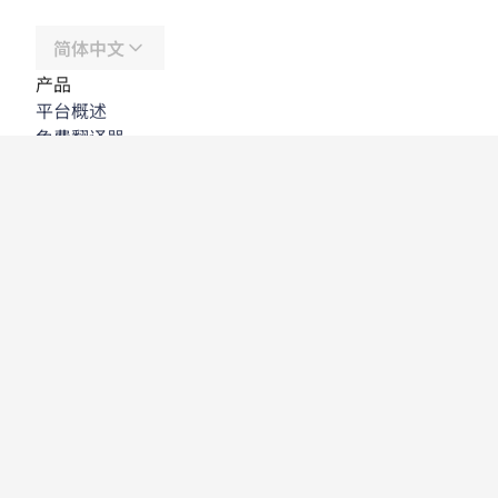
简体中文
产品
平台概述
免费翻译器
DeepL API
DeepL Write
DeepL Voice
DeepL Voice for Meetings
DeepL Voice for Conversations
应用程序与集成
DeepL Pro
为何选择 DeepL
数据安全
质量
Customization Hub
辅助功能