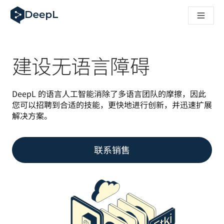
DeepL 人工智能智能体
DeepL Translation Flow：针对关键应用场景和集成的
The ROI of AI-native translation
How we brought Swiss German to DeepL
了解 Translation Flow：面向所有需要此类服务的
建设无语言障碍
解读企业级语言人工智能中的信任机制。与Slator的对话
我们如何构建 DeepL 的翻译质量评估系统
从高质量文本翻译到实时语音平台
DeepL 的语言人工智能消除了多语言团队的摩擦，因此
Building an instantly accessible voice demo with DeepL V
您可以招聘到合适的技能，更快地进行创新，并迅速扩展
解决方案。 
联系销售