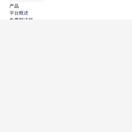
产品
平台概述
免费翻译器
DeepL API
DeepL Write
DeepL Voice
DeepL Voice for Meetings
DeepL Voice for Conversations
应用程序与集成
DeepL Pro
为何选择 DeepL
数据安全
质量
Customization Hub
辅助功能
功能
文档翻译