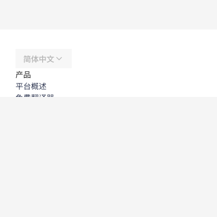
简体中文
产品
平台概述
免费翻译器
DeepL API
DeepL Write
DeepL Voice
DeepL Voice for Meetings
DeepL Voice for Conversations
应用程序与集成
DeepL Pro
为何选择 DeepL
数据安全
质量