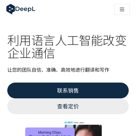
DeepL 人工智能智能体
DeepL Translation Flow：针对关键应用场景和集成的
The ROI of AI-native translation
How we brought Swiss German to DeepL
了解 Translation Flow：面向所有需要此类服务的
利用语言人工智能改变
解读企业级语言人工智能中的信任机制。与Slator的对话
我们如何构建 DeepL 的翻译质量评估系统
企业通信
从高质量文本翻译到实时语音平台
Building an instantly accessible voice demo with DeepL V
让您的团队自信、准确、高效地进行翻译和写作
联系销售
查看定价