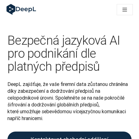
DeepL pro agenty s AI
Translation Flow pro překlad v DeepL: Nové pracovní postupy 
The ROI of AI-native translation
How we brought Swiss German to DeepL
Seznamte se s Translation Flow: Lokalizace, která automatiz
Bezpečná jazyková AI
Rozluštění důvěry v jazykovou AI pro podniky. Rozhovor se sp
Jak vyvíjíme systém posouzení kvality překladu pro DeepL
pro podnikání dle
Od kvalitního překladu po platformu pro hlasový překlad
platných předpisů
Building an instantly accessible voice demo with DeepL Voic
DeepL zajišťuje, že vaše firemní data zůstanou chráněna 
díky zabezpečení a dodržování předpisů na 
celopodnikové úrovni. Spolehněte se na naše pokročilé 
šifrování a dodržování globálních předpisů, 
které umožňuje sebevědomou vícejazyčnou komunikaci 
napříč hranicemi. 