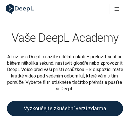
DeepL pro agenty s AI
Translation Flow pro překlad v DeepL: Nové pracovní postupy 
The ROI of AI-native translation
How we brought Swiss German to DeepL
Seznamte se s Translation Flow: Lokalizace, která automatiz
Vaše DeepL Academy
Rozluštění důvěry v jazykovou AI pro podniky. Rozhovor se sp
Jak vyvíjíme systém posouzení kvality překladu pro DeepL
Od kvalitního překladu po platformu pro hlasový překlad
Ať už se s DeepL snažíte udělat cokoli – přeložit soubor 
Building an instantly accessible voice demo with DeepL Voic
během několika sekund, nastavit glosáře nebo zprovoznit 
DeepL Voice před vaší příští schůzkou – k dispozici máte 
krátké video pod vedením odborníků, které vám s tím 
pomůže. Vyberte filtr, stiskněte tlačítko přehrát a pusťte 
si DeepL.
Vyzkoušejte zkušební verzi zdarma