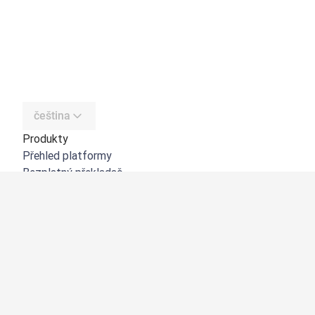
čeština
Produkty
Přehled platformy
Bezplatný překladač
DeepL API
DeepL Write
DeepL Voice
DeepL Voice for Meetings
DeepL Voice for Conversations
Aplikace a integrace
DeepL Pro
Proč DeepL?