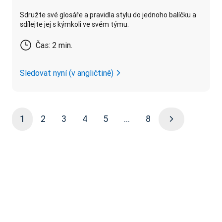
Sdružte své glosáře a pravidla stylu do jednoho balíčku a
sdílejte jej s kýmkoli ve svém týmu.
Čas: 2 min.
Sledovat nyní (v angličtině)
1
2
3
4
5
...
8