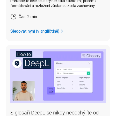
Překládejte celé soubory několika kliknutími, přičemž
formátování a rozložení zůstanou zcela zachovány.
Čas: 2 min.
Sledovat nyní (v angličtině)
S glosáři DeepL se nikdy neodchýlíte od