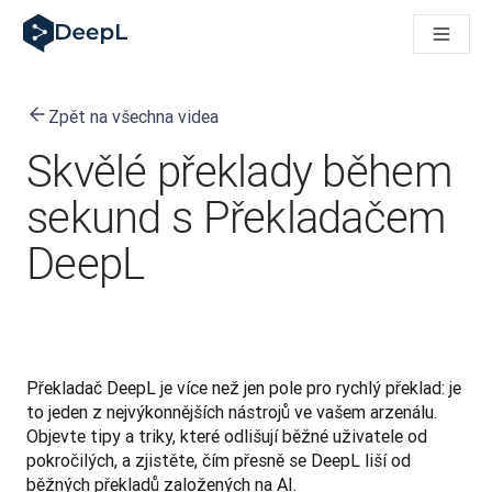
DeepL pro agenty s AI
Translation Flow pro překlad v DeepL: Nové pracovní postupy 
The ROI of AI-native translation
How we brought Swiss German to DeepL
Zpět na všechna videa
Seznamte se s Translation Flow: Lokalizace, která automatiz
Rozluštění důvěry v jazykovou AI pro podniky. Rozhovor se sp
Skvělé překlady během
Jak vyvíjíme systém posouzení kvality překladu pro DeepL
Od kvalitního překladu po platformu pro hlasový překlad
sekund s Překladačem
Building an instantly accessible voice demo with DeepL Voic
DeepL
Překladač DeepL je více než jen pole pro rychlý překlad: je 
to jeden z nejvýkonnějších nástrojů ve vašem arzenálu. 
Objevte tipy a triky, které odlišují běžné uživatele od 
pokročilých, a zjistěte, čím přesně se DeepL liší od 
běžných překladů založených na AI.