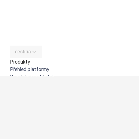
čeština
Produkty
Přehled platformy
Bezplatný překladač
DeepL API
DeepL Write
DeepL Voice
DeepL Voice for Meetings
DeepL Voice for Conversations
Aplikace a integrace
DeepL Pro
Proč DeepL?