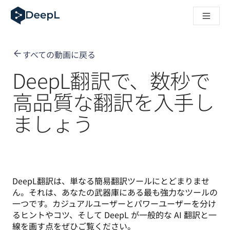
AIエージェント向けDeepL
DeepL Translation Flow：主要なユースケースや
The ROI of AI-native translation
How we brought Swiss German to DeepL
すべての動画に戻る
Translation Flowのご紹介：あらゆるチームの翻
エンタープライズ向け言語AIの信頼性を読み解く――Slato
DeepL翻訳で、数秒で
DeepLにおける翻訳品質評価の構築方法
高品質なテキスト翻訳からリアルタイム音声翻訳までを支えるD
高品質な翻訳を入手し
Building an instantly accessible voice demo with DeepL V
ましょう
DeepL翻訳は、単なる簡易翻訳ツールにとどまりませ
ん。それは、あなたの武器庫にある最も強力なツールの
一つです。カジュアルユーザーとパワーユーザーを分け
るヒントやコツ、そして DeepL が一般的な AI 翻訳と一
線を画す点をぜひご覧ください。