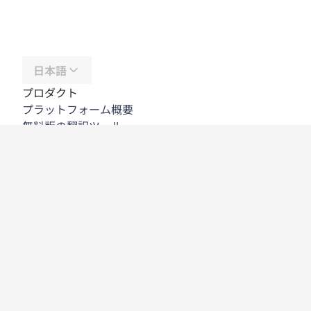
日本語
プロダクト
プラットフォーム概要
無料版の翻訳ツール
DeepL API
DeepL Write
DeepL Voice
DeepL Voice for Meetings
DeepL Voice for Conversations
アプリと連携機能
DeepL Pro
DeepLが選ばれる理由
データセキュリティ
高い品質
カスタマイズハブ