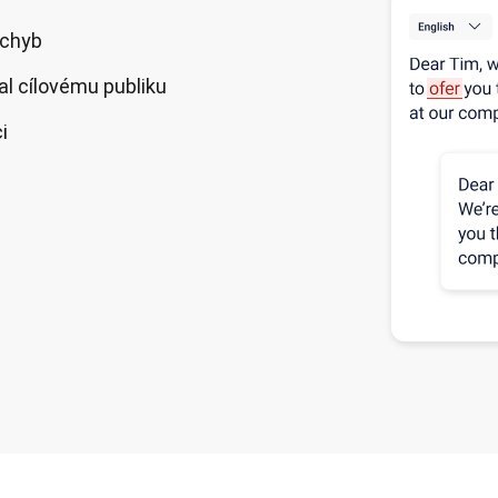
 chyb
al cílovému publiku
i