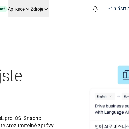
Přihlásit 
Aplikace
Zdroje
ové
py založené na AI pro klíčové případy použití a integrace
izuje překladatelské pracovní postupy od začátku do konce, pro
 společností Slator
oice API
jste
L pro iOS. Snadno 
jte srozumitelné zprávy 