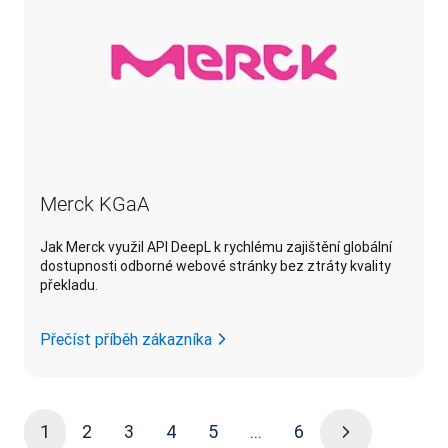
Merck KGaA
Jak Merck využil API DeepL k rychlému zajištění globální
dostupnosti odborné webové stránky bez ztráty kvality
překladu.
Přečíst příběh zákazníka
1
2
3
4
5
...
6