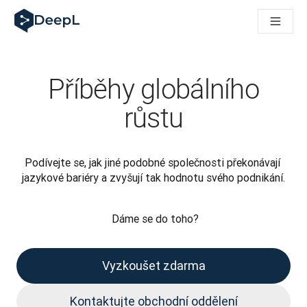
DeepL pro agenty s AI
Translation Flow pro překlad v DeepL: Nové pracovní postupy 
The ROI of AI-native translation
How we brought Swiss German to DeepL
Seznamte se s Translation Flow: Lokalizace, která automatiz
Příběhy globálního
Rozluštění důvěry v jazykovou AI pro podniky. Rozhovor se sp
Jak vyvíjíme systém posouzení kvality překladu pro DeepL
růstu
Od kvalitního překladu po platformu pro hlasový překlad
Building an instantly accessible voice demo with DeepL Voic
Podívejte se, jak jiné podobné společnosti překonávají 
jazykové bariéry a zvyšují tak hodnotu svého podnikání.

 Dáme se do toho?
Vyzkoušet zdarma
Kontaktujte obchodní oddělení