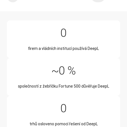
200,000
0
firem a vládních institucí používá DeepL
~50 %
~
0
%
společností z žebříčku Fortune 500 důvěřuje DeepL
228
0
trhů osloveno pomocí řešení od DeepL