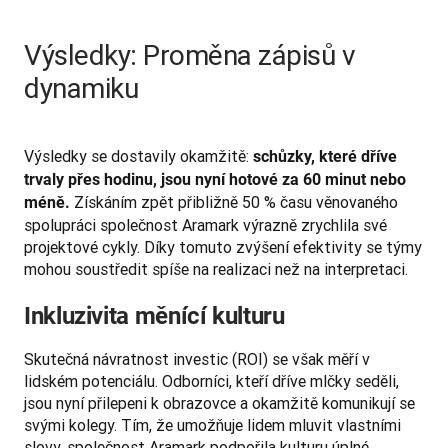
Výsledky: Proměna zápisů v
dynamiku
Výsledky se dostavily okamžitě: 
schůzky, které dříve 
trvaly přes hodinu, jsou nyní hotové za 60 minut nebo 
 Získáním zpět přibližně 50 % času věnovaného 
méně.
spolupráci společnost Aramark výrazně zrychlila své 
projektové cykly. Díky tomuto zvýšení efektivity se týmy 
mohou soustředit spíše na realizaci než na interpretaci.
Inkluzivita měnící kulturu
Skutečná návratnost investic (ROI) se však měří v 
lidském potenciálu. Odborníci, kteří dříve mlčky seděli, 
jsou nyní přilepeni k obrazovce a okamžitě komunikují se 
svými kolegy. Tím, že umožňuje lidem mluvit vlastními 
slovy, společnost Aramark podpořila kulturu úplné 