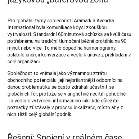
Pro globální týmy společností Aramark a Avendra 
International byla komunikace kdysi zkouškou 
vytrvalosti. Standardní 60minutová schůzka se kvůli času 
potřebnému na tradiční tlumočení běžně protáhla na 90 
minut nebo více. To mělo dopad na harmonogramy, 
oslabilo energii konverzace a vedlo k únavě z překládání v 
celé organizaci.
Společnost to vnímala jako významnou ztrátu 
obchodního potenciálu: její nejbrilantnější odborníci na 
danou problematiku se často zdráhali účastnit se 
globálních fór, protože se v angličtině necítili pohodlně. 
To vedlo k vytvoření informačního silu, kde důležité 
poznatky zůstávaly v procesu lokalizace, místo aby z 
nich těžil celý globální podnik.
Řešení: Spojení v reálném čase