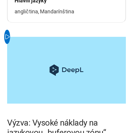
Hlavní jazyky
angličtina, Mandarínština
Výzva: Vysoké náklady na
jazykovou „buferovou zónu“