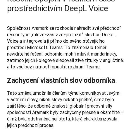
prostřednictvím DeepL Voice
Společnost Aramark se rozhodla nahradit své předchozí 
řešení typu „mluvit-zastavit-přeložit“ službou DeepL 
Voice a integrovala ji přímo do svého stávajícího 
prostředí Microsoft Teams. To znamenalo téměř 
neviditelné řešení: odborníci mohli mluvit mandarínsky, 
zatímco jejich kolegové sledovali živé titulky v angličtině, 
a to vše bez nutnosti opustit rozhraní Teams.
Zachycení vlastních slov odborníka
Tato změna umožnila členům týmu komunikovat „svými 
vlastními slovy, nikoli slovy někoho jiného“, čímž bylo 
zajištěno, že odborné znalosti globální pracovní síly 
společnosti Aramark byly zachyceny přesně a okamžitě – 
čímž byla odstraněna nejistota, která charakterizovala 
jejich předchozí proces.