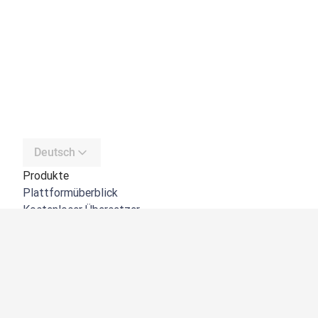
Deutsch
Produkte
Plattformüberblick
Kostenloser Übersetzer
DeepL API
DeepL Write
DeepL Voice
DeepL Voice for Meetings
DeepL Voice for Conversations
Apps und Integrationen