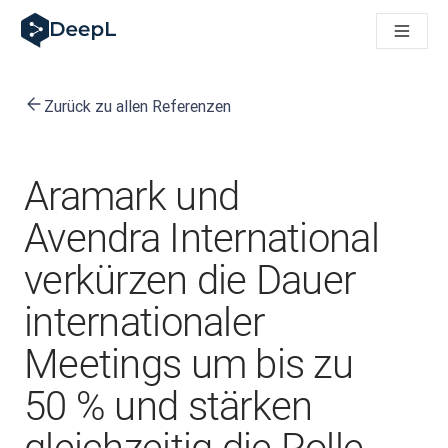
DeepL für KI‑Agenten
DeepL Translation Flow: Neue KI-gestützte Workflows für di
The ROI of AI-native translation
How we brought Swiss German to DeepL
Zurück zu allen Referenzen
Translation Flow entdecken: Lokalisierung mit durchgängig a
Was bedeutet Vertrauen in KI‑Sprachtechnologie? Ein Gespräc
Aufbau der Übersetzungsqualitätsbewertung bei DeepL
Von hochwertiger Textübersetzung zur Echtzeit-Sprachplatt
Aramark und
Building an instantly accessible voice demo with DeepL Voic
Avendra International
verkürzen die Dauer
internationaler
Meetings um bis zu
50 % und stärken