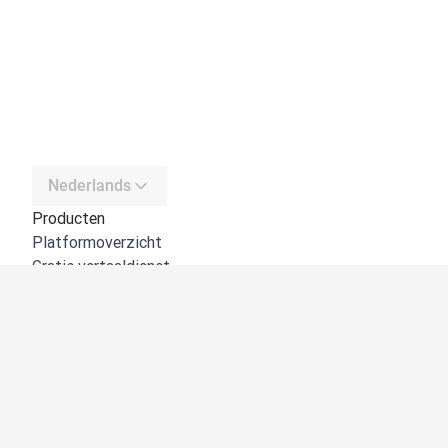
Nederlands
Producten
Platformoverzicht
Gratis vertaaldienst
DeepL API
DeepL Write
DeepL Voice
DeepL Voice for Meetings
DeepL Voice for Conversations
Apps en integraties
DeepL Pro