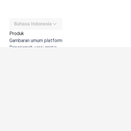
Bahasa Indonesia
Produk
Gambaran umum platform
Penerjemah versi gratis
DeepL API
DeepL Write
DeepL Voice
DeepL Voice for Meetings
DeepL Voice for Conversations
Aplikasi & Integrasi
DeepL Pro
Mengapa DeepL
Keamanan Data
Kualitas
Customization Hub