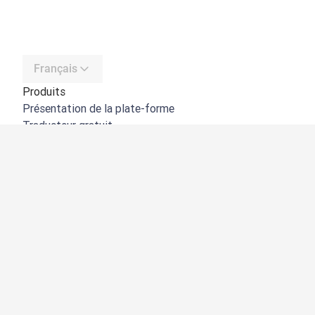
Français
Produits
Présentation de la plate-forme
Traducteur gratuit
API de DeepL
DeepL Write
DeepL Voice
DeepL Voice for Meetings
DeepL Voice for Conversations
Applications et intégrations
DeepL Pro
Pourquoi DeepL
Protection des données
Qualité
Customization Hub