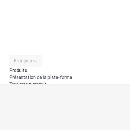
Français
Produits
Présentation de la plate-forme
Traducteur gratuit
API de DeepL
DeepL Write
DeepL Voice
DeepL Voice for Meetings
DeepL Voice for Conversations
Applications et intégrations