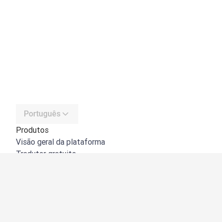
Português
Produtos
Visão geral da plataforma
Tradutor gratuito
API do DeepL
DeepL Write
DeepL Voice
DeepL Voice for Meetings
DeepL Voice for Conversations