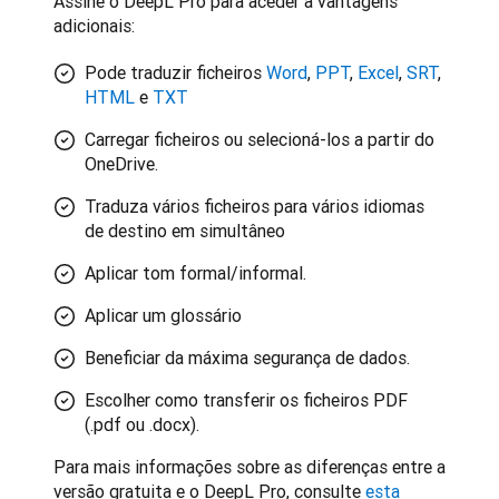
Assine o DeepL Pro para aceder a vantagens 
adicionais:
Pode traduzir ficheiros
Word
,
PPT
,
Excel
,
SRT
,
HTML
e
TXT
Carregar ficheiros ou selecioná-los a partir do
OneDrive.
Traduza vários ficheiros para vários idiomas
de destino em simultâneo
Aplicar tom formal/informal.
Aplicar um glossário
Beneficiar da máxima segurança de dados.
Escolher como transferir os ficheiros PDF
(.pdf ou .docx).
Para mais informações sobre as diferenças entre a 
versão gratuita e o DeepL Pro, consulte 
esta 