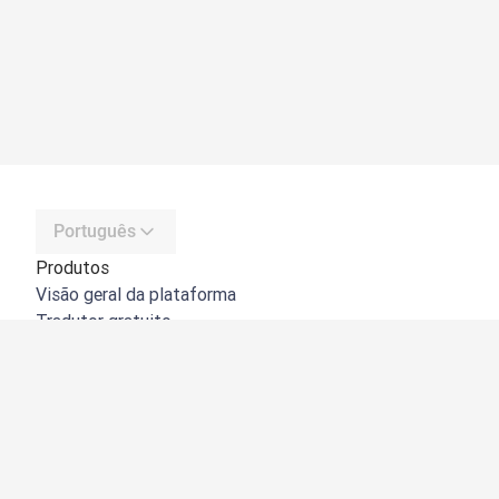
Português
Produtos
Visão geral da plataforma
Tradutor gratuito
API do DeepL
DeepL Write
DeepL Voice
DeepL Voice for Meetings
DeepL Voice for Conversations
Aplicações e integrações