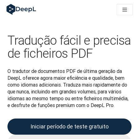
DeepL para agentes de IA
Translation Flow do DeepL: Novos fluxos de trabalho baseados
The ROI of AI-native translation
How we brought Swiss German to DeepL
Descubra o Translation Flow: Localização que automatiza os 
Tradução fácil e precisa
Desvendando a confiança na IA linguística empresarial. Em co
Desenvolvimento da Avaliação da Qualidade de Tradução no
de ficheiros PDF
De tradução de texto a plataforma de voz em tempo real
Building an instantly accessible voice demo with DeepL Voic
O tradutor de documentos PDF de última geração da 
DeepL oferece agora maior eficiência e qualidade, bem 
como idiomas adicionais. Traduza mais rapidamente do 
que nunca, incluindo em grandes volumes, para vários 
idiomas ao mesmo tempo ou entre ficheiros multimédia, 
e desfrute de funções premium com o DeepL Pro.
Iniciar período de teste gratuito