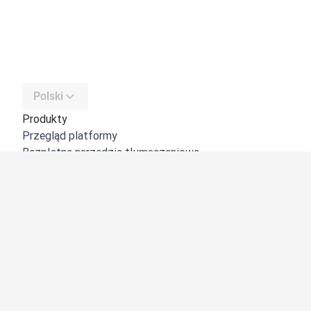
Polski
Produkty
Przegląd platformy
Bezpłatne narzędzie tłumaczeniowe
DeepL API
DeepL Write
DeepL Voice
DeepL Voice for Meetings
DeepL Voice for Conversations
Aplikacje i integracje
DeepL Pro
Dlaczego DeepL?
Bezpieczeństwo danych