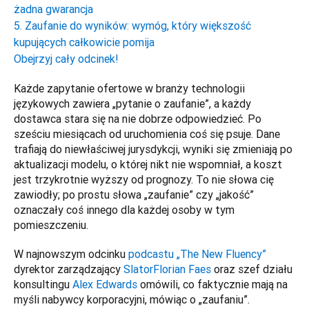
żadna gwarancja
5. Zaufanie do wyników: wymóg, który większość
kupujących całkowicie pomija
Obejrzyj cały odcinek!
Każde zapytanie ofertowe w branży technologii 
językowych zawiera „pytanie o zaufanie”, a każdy 
dostawca stara się na nie dobrze odpowiedzieć. Po 
sześciu miesiącach od uruchomienia coś się psuje. Dane 
trafiają do niewłaściwej jurysdykcji, wyniki się zmieniają po 
aktualizacji modelu, o której nikt nie wspomniał, a koszt 
jest trzykrotnie wyższy od prognozy. To nie słowa cię 
zawiodły; po prostu słowa „zaufanie” czy „jakość” 
oznaczały coś innego dla każdej osoby w tym 
pomieszczeniu.
W najnowszym odcinku 
podcastu „The New Fluency”
dyrektor zarządzający 
Slator
Florian Faes
 oraz szef działu 
konsultingu 
Alex Edwards
 omówili, co faktycznie mają na 
myśli nabywcy korporacyjni, mówiąc o „zaufaniu”.