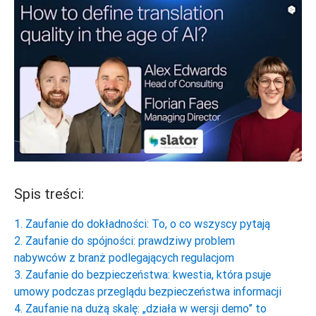
Spis treści:
1. Zaufanie do dokładności: To, o co wszyscy pytają
2. Zaufanie do spójności: prawdziwy problem
nabywców z branż podlegających regulacjom
3. Zaufanie do bezpieczeństwa: kwestia, która psuje
umowy podczas przeglądu bezpieczeństwa informacji
4. Zaufanie na dużą skalę: „działa w wersji demo” to