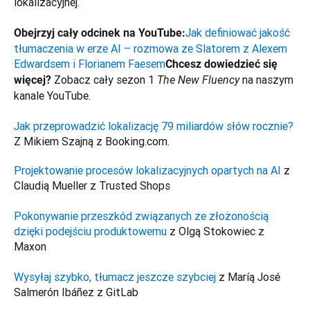
lokalizacyjnej.

Jak definiować jakość 
Obejrzyj cały odcinek na YouTube:
tłumaczenia w erze AI – rozmowa ze Slatorem z Alexem 
Edwardsem i Florianem Faesem
Chcesz dowiedzieć się 
Zobacz cały sezon 1 
 na naszym 
więcej? 
The New Fluency
kanale YouTube.

Jak przeprowadzić lokalizację 79 miliardów słów rocznie?
Z Mikiem Szajną z Booking.com.
Projektowanie procesów lokalizacyjnych opartych na AI
 z 
Pokonywanie przeszkód związanych ze złożonością 
dzięki podejściu produktowemu
 z Olgą Stokowiec z 
Wysyłaj szybko, tłumacz jeszcze szybciej
 z Maríą José 
Salmerón Ibáñez z GitLab