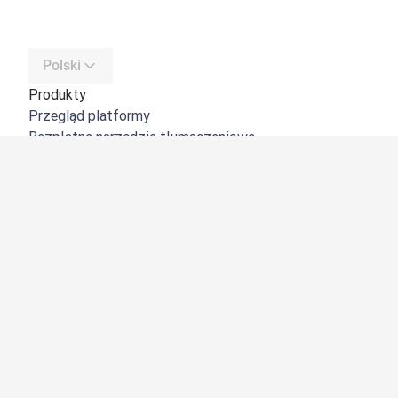
Polski
Produkty
Przegląd platformy
Bezpłatne narzędzie tłumaczeniowe
DeepL API
DeepL Write
DeepL Voice
DeepL Voice for Meetings
DeepL Voice for Conversations
Aplikacje i integracje
DeepL Pro
Dlaczego DeepL?
Bezpieczeństwo danych
Jakość
Customization Hub
Dostępność