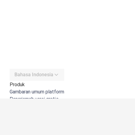
Bahasa Indonesia
Produk
Gambaran umum platform
Penerjemah versi gratis
DeepL API
DeepL Write
DeepL Voice
DeepL Voice for Meetings