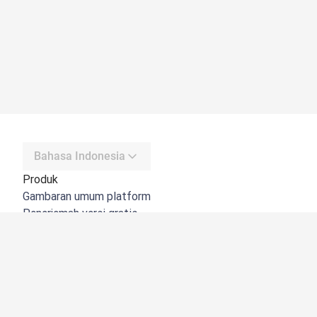
Bahasa Indonesia
Produk
Gambaran umum platform
Penerjemah versi gratis
DeepL API
DeepL Write
DeepL Voice
DeepL Voice for Meetings
DeepL Voice for Conversations
Aplikasi & Integrasi