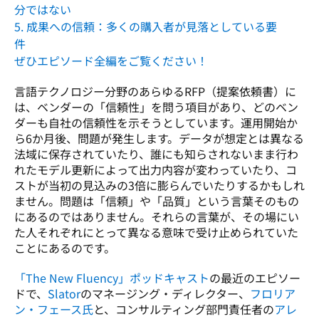
分ではない
5. 成果への信頼：多くの購入者が見落としている要
件
ぜひエピソード全編をご覧ください！
言語テクノロジー分野のあらゆるRFP（提案依頼書）に
は、ベンダーの「信頼性」を問う項目があり、どのベン
ダーも自社の信頼性を示そうとしています。運用開始か
ら6か月後、問題が発生します。データが想定とは異なる
法域に保存されていたり、誰にも知らされないまま行わ
れたモデル更新によって出力内容が変わっていたり、コ
ストが当初の見込みの3倍に膨らんでいたりするかもしれ
ません。問題は「信頼」や「品質」という言葉そのもの
にあるのではありません。それらの言葉が、その場にい
た人それぞれにとって異なる意味で受け止められていた
ことにあるのです。
「The New Fluency」ポッドキャスト
の最近のエピソー
ドで、
Slator
のマネージング・ディレクター、
フロリア
ン・フェース氏
と、コンサルティング部門責任者の
アレ