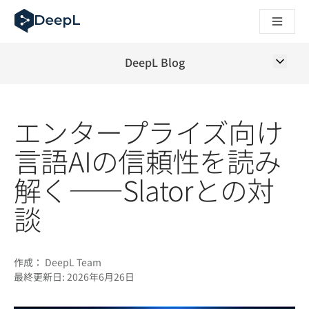
AIエージェント向けDeepL
DeepL Translation Flow：主要なユースケースや
The ROI of AI-native translation
How we brought Swiss German to DeepL
DeepL Blog
Translation Flowのご紹介：あらゆるチームの翻
エンタープライズ向け言語AIの信頼性を読み解く――Slato
DeepLにおける翻訳品質評価の構築方法
エンタープライズ向け
高品質なテキスト翻訳からリアルタイム音声翻訳までを支えるD
Building an instantly accessible voice demo with DeepL V
言語AIの信頼性を読み
解く――Slatorとの対
談
作成：
DeepL Team
最終更新日:
2026年6月26日