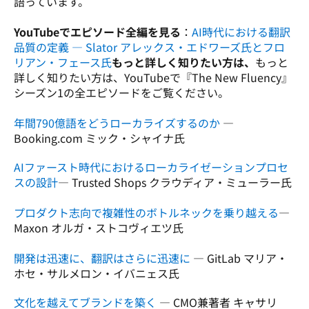
語っています。

YouTubeでエピソード全編を見る
：
AI時代における翻訳
品質の定義 ― Slator アレックス・エドワーズ氏とフロ
リアン・フェース氏
もっと詳しく知りたい方は、
もっと
詳しく知りたい方は、YouTubeで『
The New Fluency
』
シーズン1の全エピソードをご覧ください。

年間790億語をどうローカライズするのか
 ― 
Booking.com ミック・シャイナ氏
AIファースト時代におけるローカライゼーションプロセ
スの設計
プロダクト志向で複雑性のボトルネックを乗り越える
― 
開発は迅速に、翻訳はさらに迅速に
 ― GitLab マリア・
ホセ・サルメロン・イバニェス氏
文化を越えてブランドを築く
 ― CMO兼著者 キャサリ