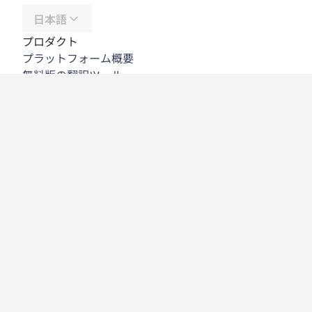
日本語
プロダクト
プラットフォーム概要
無料版の翻訳ツール
DeepL API
DeepL Write
DeepL Voice
DeepL Voice for Meetings
DeepL Voice for Conversations
アプリと連携機能
DeepL Pro
DeepLが選ばれる理由
データセキュリティ
高い品質
カスタマイズハブ
アクセシビリティ