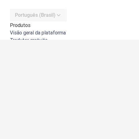
Português (Brasil)
Produtos
Visão geral da plataforma
Tradutor gratuito
API do DeepL
DeepL Write
DeepL Voice
DeepL Voice for Meetings
DeepL Voice for Conversations
Apps e integrações
DeepL Pro
Por que usar o DeepL
Segurança de dados
Qualidade
Customization Hub
Acessibilidade