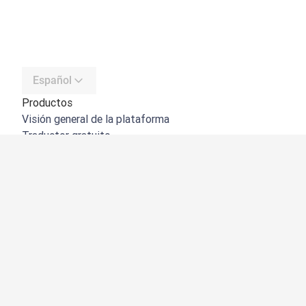
Español
Productos
Visión general de la plataforma
Traductor gratuito
API de DeepL
DeepL Write
DeepL Voice
DeepL Voice for Meetings
DeepL Voice for Conversations
Aplicaciones e integraciones
DeepL Pro
Por qué DeepL
Seguridad de datos
Calidad