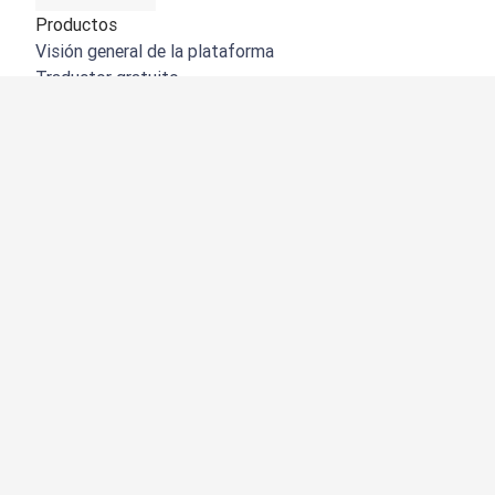
Productos
Visión general de la plataforma
Traductor gratuito
API de DeepL
DeepL Write
DeepL Voice
DeepL Voice for Meetings
DeepL Voice for Conversations
Aplicaciones e integraciones
DeepL Pro
Por qué DeepL
Seguridad de datos
Calidad
Customization Hub
Accesibilidad
Funciones
Traducción de documentos