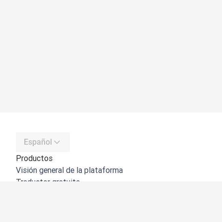
Español
Productos
Visión general de la plataforma
Traductor gratuito
API de DeepL
DeepL Write
DeepL Voice