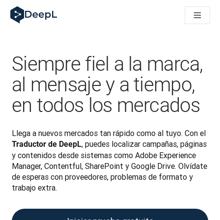
DeepL para agentes de IA
Translation Flow de DeepL: nuevos flujos de trabajo basados e
The ROI of AI-native translation
How we brought Swiss German to DeepL
Descubre Translation Flow: automatiza de principio a fin todo
Siempre fiel a la marca,
La fiabilidad de la IA lingüística para empresas: un análisis co
Desarrollando evaluación de calidad de traducción en DeepL
al mensaje y a tiempo,
De la traducción de texto a una plataforma de voz en tiempo 
en todos los mercados
Building an instantly accessible voice demo with DeepL Voic
Llega a nuevos mercados tan rápido como al tuyo. Con el 
, puedes localizar campañas, páginas 
Traductor de DeepL
y contenidos desde sistemas como Adobe Experience 
Manager, Contentful, SharePoint y Google Drive. Olvídate 
de esperas con proveedores, problemas de formato y 
trabajo extra.